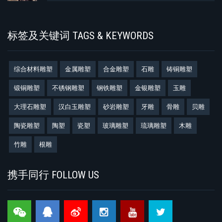
标签及关键词 TAGS & KEYWORDS
综合材料雕塑
金属雕塑
合金雕塑
石雕
铸铜雕塑
锻铜雕塑
不锈钢雕塑
钢铁雕塑
金银雕塑
玉雕
大理石雕塑
汉白玉雕塑
砂岩雕塑
牙雕
骨雕
贝雕
陶瓷雕塑
陶塑
瓷塑
玻璃雕塑
琉璃雕塑
木雕
竹雕
根雕
携手同行 FOLLOW US