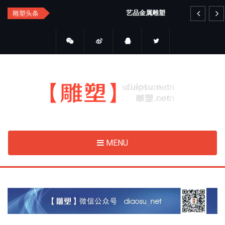
Skip
艺品金属雕塑
睛
雕塑头条
to
main
content
MENU