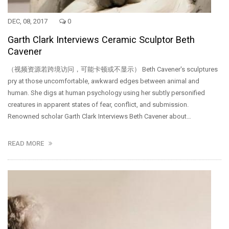
DEC, 08, 2017
0
Garth Clark Interviews Ceramic Sculptor Beth
Cavener
（视频资源若跨境访问，可能卡顿或不显示） Beth Cavener's sculptures
pry at those uncomfortable, awkward edges between animal and
human. She digs at human psychology using her subtly personified
creatures in apparent states of fear, conflict, and submission.
Renowned scholar Garth Clark Interviews Beth Cavener about…
READ MORE