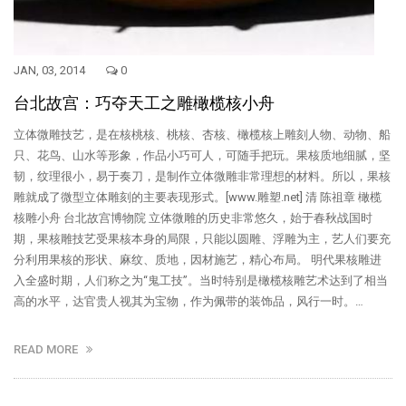
JAN, 03, 2014
0
台北故宫：巧夺天工之雕橄榄核小舟
立体微雕技艺，是在核桃核、桃核、杏核、橄榄核上雕刻人物、动物、船
只、花鸟、山水等形象，作品小巧可人，可随手把玩。果核质地细腻，坚
韧，纹理很小，易于奏刀，是制作立体微雕非常理想的材料。所以，果核
雕就成了微型立体雕刻的主要表现形式。[www.雕塑.net] 清 陈祖章 橄榄
核雕小舟 台北故宫博物院 立体微雕的历史非常悠久，始于春秋战国时
期，果核雕技艺受果核本身的局限，只能以圆雕、浮雕为主，艺人们要充
分利用果核的形状、麻纹、质地，因材施艺，精心布局。 明代果核雕进
入全盛时期，人们称之为“鬼工技”。当时特别是橄榄核雕艺术达到了相当
高的水平，达官贵人视其为宝物，作为佩带的装饰品，风行一时。…
READ MORE