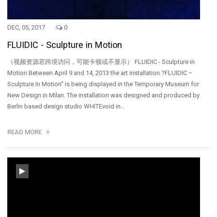
DEC, 05, 2017
0
FLUIDIC - Sculpture in Motion
（视频资源若跨境访问，可能卡顿或不显示） FLUIDIC - Sculpture in
Motion Between April 9 and 14, 2013 the art installation ?FLUIDIC –
Sculpture In Motion“ is being displayed in the Temporary Museum for
New Design in Milan. The installation was designed and produced by
Berlin based design studio WHITEvoid in…
READ MORE