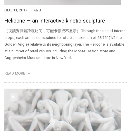
DEC, 11, 2017
0
Helicone — an interactive kinetic sculpture
（视频资源若跨境访问，可能卡顿或不显示） Through the use of internal
stops, each arm is constrained to rotate a maximum of 68.75° (1/2 the
Golden Angle) relative to its neighboring layer. The Helicone is available
at a number of retail venues including the MoMA Design store and
Guggenheim Museum store in New York…
READ MORE