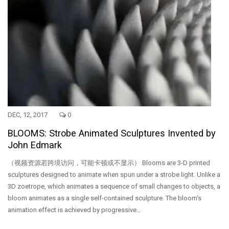
DEC, 12, 2017
0
BLOOMS: Strobe Animated Sculptures Invented by
John Edmark
（视频资源若跨境访问，可能卡顿或不显示） Blooms are 3-D printed
sculptures designed to animate when spun under a strobe light. Unlike a
3D zoetrope, which animates a sequence of small changes to objects, a
bloom animates as a single self-contained sculpture. The bloom’s
animation effect is achieved by progressive…