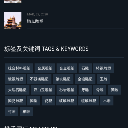
MAR, 29, 2020
睛点雕塑
标签及关键词 TAGS & KEYWORDS
综合材料雕塑
金属雕塑
合金雕塑
石雕
铸铜雕塑
锻铜雕塑
不锈钢雕塑
钢铁雕塑
金银雕塑
玉雕
大理石雕塑
汉白玉雕塑
砂岩雕塑
牙雕
骨雕
贝雕
陶瓷雕塑
陶塑
瓷塑
玻璃雕塑
琉璃雕塑
木雕
竹雕
根雕