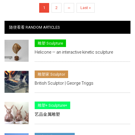
Pagination
Current
1
Page
2
Next
››
Last
Last »
page
page
page
随便看看 RANDOM ARTICLES
雕塑 Sculpture
Helicone — an interactive kinetic sculpture
雕塑家 Sculptor
British Sculptor | George Triggs
雕塑+ Sculpture+
艺品金属雕塑