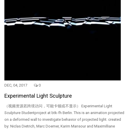
DEC, 04, 2017
0
Experimental Light Sculpture
（视频资源若跨境访问，可能卡顿或不显示） Experimental Light
Sculpture Studentproject at btk-fh Berlin. This is an animation projected
on a deformed wall to investigate behavior of projected light. created
by: Niclas Dietrich, Marc Doemer, Karim Mansour and Maximilliane