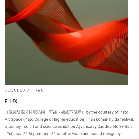
DEC, 01, 2017
0
FLUX
（视频资源若跨境访问，可能卡顿或不显示） by the courtesy of Plato
Art Space (Plato College of higher education) ilhan koman hulda festival,
a journey into art and science exhibition Ayvansaray Caddesi No:33 Balat
- ?stanbul 22 September - 31 october video and sound design by