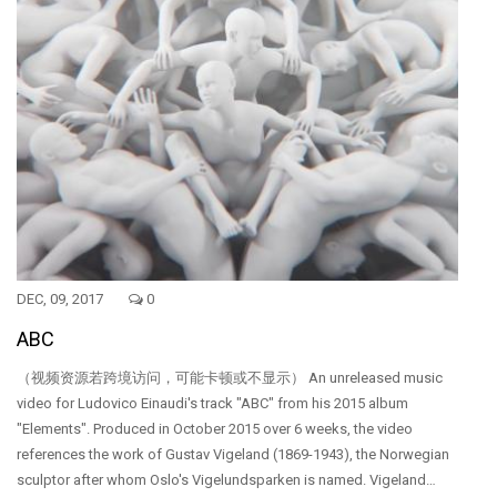
DEC, 09, 2017
0
ABC
（视频资源若跨境访问，可能卡顿或不显示） An unreleased music
video for Ludovico Einaudi's track "ABC" from his 2015 album
"Elements". Produced in October 2015 over 6 weeks, the video
references the work of Gustav Vigeland (1869-1943), the Norwegian
sculptor after whom Oslo's Vigelundsparken is named. Vigeland…