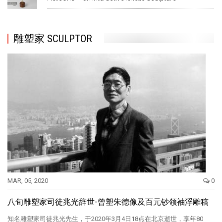
雕塑家 SCULPTOR
MAR, 05, 2020
0
八旬雕塑家司徒兆光辞世-曾塑朱德像及百元钞领袖浮雕稿
知名雕塑家司徒兆光先生，于2020年3月4日18点在北京逝世，享年80