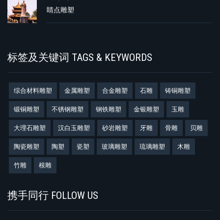
睛点雕塑
标签及关键词 TAGS & KEYWORDS
综合材料雕塑
金属雕塑
合金雕塑
石雕
铸铜雕塑
锻铜雕塑
不锈钢雕塑
钢铁雕塑
金银雕塑
玉雕
大理石雕塑
汉白玉雕塑
砂岩雕塑
牙雕
骨雕
贝雕
陶瓷雕塑
陶塑
瓷塑
玻璃雕塑
琉璃雕塑
木雕
竹雕
根雕
携手同行 FOLLOW US