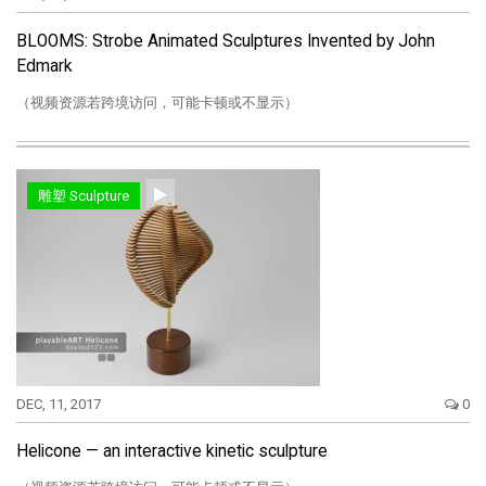
BLOOMS: Strobe Animated Sculptures Invented by John
Edmark
（视频资源若跨境访问，可能卡顿或不显示）
雕塑 Sculpture
DEC, 11, 2017
0
Helicone — an interactive kinetic sculpture